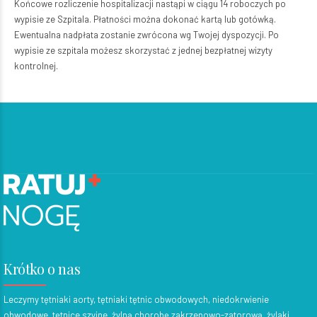
Końcowe rozliczenie hospitalizacji nastąpi w ciągu 14 roboczych po
wypisie ze Szpitala. Płatności można dokonać kartą lub gotówką.
Ewentualna nadpłata zostanie zwrócona wg Twojej dyspozycji. Po
wypisie ze szpitala możesz skorzystać z jednej bezpłatnej wizyty
kontrolnej.
Krótko o nas
Leczymy tętniaki aorty, tętniaki tętnic obwodowych, niedokrwienie
obwodowe, tętnice szyjne, żylną chorobę zakrzepowo-zatorową, żylaki