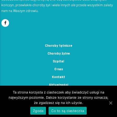
kończyn, przewlekłe choroby żył i wiele innych ale przede wszystkim zależy
nam na Waszym zdrowiu.
Choroby tętnicze
Choroby żylne
Szpital
O nas
Kontakt
Aktualności
Ta strona korzysta z ciasteczek aby świadczyć usługi na
najwyższym poziomie. Dalsze korzystanie ze strony oznacza,
że zgadzasz się na ich użycie.
Zgoda
Co to są ciasteczka
Copyright by Ratuj Nogę 2026